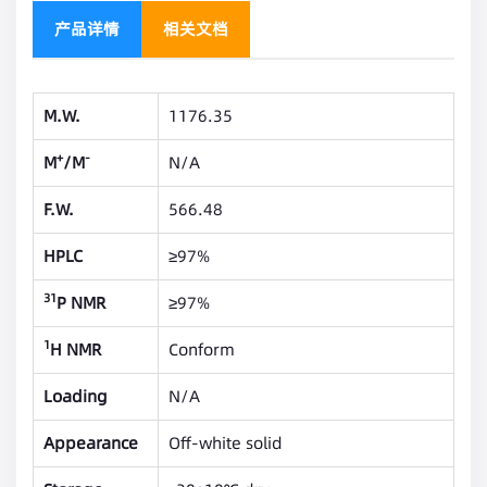
产品详情
相关文档
M.W.
1176.35
+
-
M
/M
N/A
F.W.
566.48
HPLC
≥97%
31
P NMR
≥97%
1
H NMR
Conform
Loading
N/A
Appearance
Off-white solid