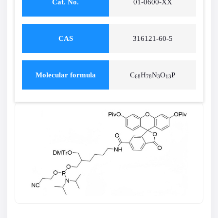
Cat. No.
01-0600-XX
CAS
316121-60-5
Molecular formula
C
H
N
O
P
68
78
3
13