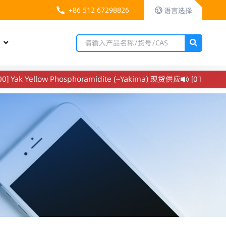
+86 512 67298826
语言选择
们
ak Yellow Phosphoramidite (~Yakima) 现货供应
[01-3503] Cy