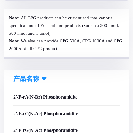
Note:
All CPG products can be customized into various
specifications of Frits column products (Such as: 200 nmol,
500 nmol and 1 umol);
Note:
We also can provide CPG 500A, CPG 1000A and CPG
2000A of all CPG product.
产品名称
2'-F-rA(N-Bz) Phosphoramidite
2'-F-rC(N-Ac) Phosphoramidite
2'-F-rG(N-Ac) Phosphoramidite