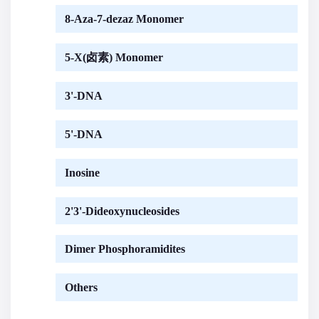
8-Aza-7-dezaz Monomer
5-X(卤素) Monomer
3'-DNA
5'-DNA
Inosine
2'3'-Dideoxynucleosides
Dimer Phosphoramidites
Others