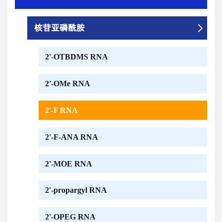
核苷亚磷酰胺
2'-OTBDMS RNA
2'-OMe RNA
2'-F RNA
2'-F-ANA RNA
2'-MOE RNA
2'-propargyl RNA
2'-OPEG RNA